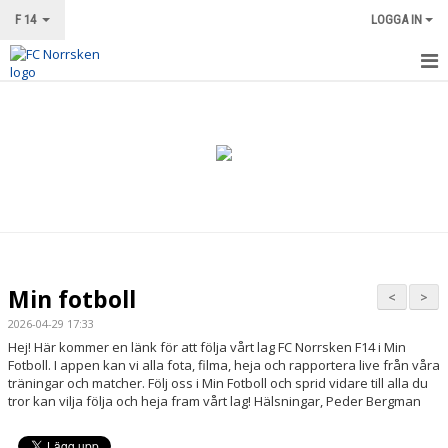
F 14
LOGGA IN
HEM
NYHETER
KALENDER
MATCHER
TRUPPEN
Min fotboll
<
>
BILDGALLERI
2026-04-29 17:33
Hej! Här kommer en länk för att följa vårt lag FC Norrsken F14 i Min
DOKUMENT
Fotboll. I appen kan vi alla fota, filma, heja och rapportera live från våra
träningar och matcher. Följ oss i Min Fotboll och sprid vidare till alla du
tror kan vilja följa och heja fram vårt lag! Hälsningar, Peder Bergman
KONTAKT