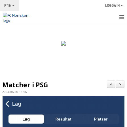
P 16
LOGGA IN
HEM
NYHETER
KALENDER
MATCHER
TRUPPEN
Matcher i PSG
<
>
BILDGALLERI
2024-06-10 18:56
DOKUMENT
KONTAKT