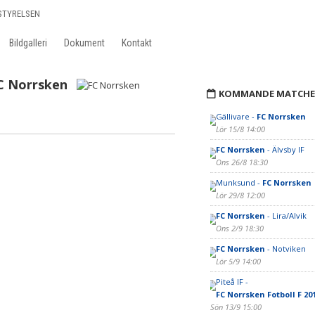
STYRELSEN
Bildgalleri
Dokument
Kontakt
C Norrsken
KOMMANDE MATCHE
Gällivare -
FC Norrsken
Lör 15/8 14:00
FC Norrsken
- Älvsby IF
Ons 26/8 18:30
Munksund -
FC Norrsken
Lör 29/8 12:00
FC Norrsken
- Lira/Alvik
Ons 2/9 18:30
FC Norrsken
- Notviken
Lör 5/9 14:00
Piteå IF -
FC Norrsken Fotboll F 20
Sön 13/9 15:00