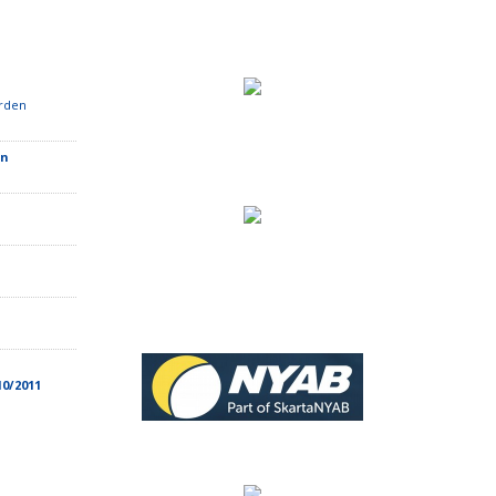
rden
en
10/2011