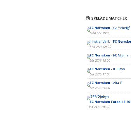
SPELADE MATCHER
FC Norrsken
- Gammelgå
Mån 6/7 19:00
Innstranda IL -
FC Norrsk
Sön 28/6 09:00
FC Norrsken
- FK Mjølner
Lör 27/6 18:00
FC Norrsken
- IF Fløya
Lör 27/6 11:00
FC Norrsken
- Alta IF
Fre 26/6 14:00
IBFF/Öjebyn -
FC Norrsken Fotboll F 20
Ons 24/6 18:00