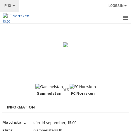
P 13
LOGGA IN
HEM
NYHETER
KALENDER
MATCHER
TRUPPEN
vs
BILDGALLERI
Gammelstan
FC Norrsken
DOKUMENT
INFORMATION
KONTAKT
Matchstart:
sön 14 september, 15:00
Plats:
Gammelstans IP