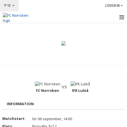
P 13
LOGGA IN
HEM
NYHETER
KALENDER
MATCHER
TRUPPEN
vs
BILDGALLERI
FC Norrsken
IFK Luleå
DOKUMENT
INFORMATION
KONTAKT
Matchstart:
lör 06 september, 14:00
Plats:
Rosvalla 7v7 2