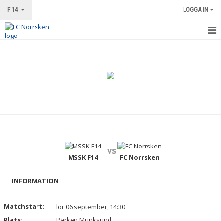
F 14
LOGGA IN
HEM
NYHETER
KALENDER
MATCHER
TRUPPEN
vs
BILDGALLERI
MSSK F14
FC Norrsken
DOKUMENT
INFORMATION
KONTAKT
Matchstart:
lör 06 september, 14:30
Plats:
Parken Munksund