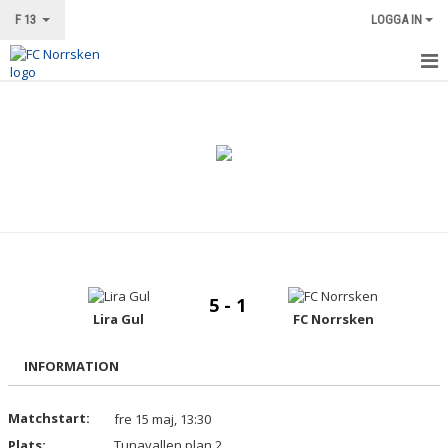
F 13
LOGGA IN
HEM
NYHETER
KALENDER
MATCHER
TRUPPEN
5 - 1
BILDGALLERI
Lira Gul
FC Norrsken
DOKUMENT
INFORMATION
KONTAKT
Matchstart:
fre 15 maj, 13:30
Plats:
Tunavallen plan 2