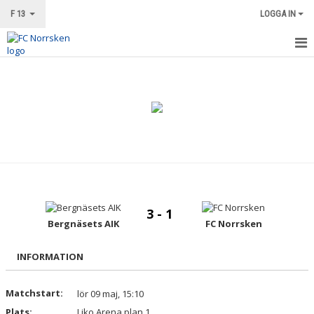
F 13
LOGGA IN
HEM
NYHETER
KALENDER
MATCHER
TRUPPEN
3 - 1
BILDGALLERI
Bergnäsets AIK
FC Norrsken
DOKUMENT
INFORMATION
KONTAKT
Matchstart:
lör 09 maj, 15:10
Plats:
Liko Arena plan 1