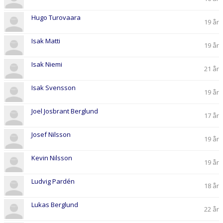
Hugo Turovaara
19 år
Isak Matti
19 år
Isak Niemi
21 år
Isak Svensson
19 år
Joel Josbrant Berglund
17 år
Josef Nilsson
19 år
Kevin Nilsson
19 år
Ludvig Pardén
18 år
Lukas Berglund
22 år