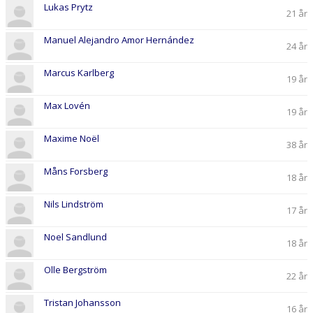
Lukas Prytz
21 år
Manuel Alejandro Amor Hernández
24 år
Marcus Karlberg
19 år
Max Lovén
19 år
Maxime Noël
38 år
Måns Forsberg
18 år
Nils Lindström
17 år
Noel Sandlund
18 år
Olle Bergström
22 år
Tristan Johansson
16 år