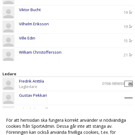
Viktor Bucht
19 år
Vilhelm Eriksson
19 år
Ville Edin
15 år
William Christoffersson
21 år
Ledare
Fredrik Anttila
0768-989693
Lagledare
Gustav Pekkari
Mikael Christoffersson
För att hemsidan ska fungera korrekt använder vi nödvändiga
William Westbom
cookies från SportAdmin. Dessa går inte att stänga av.
Föreningen kan också använda frivilliga cookies, t.ex. för