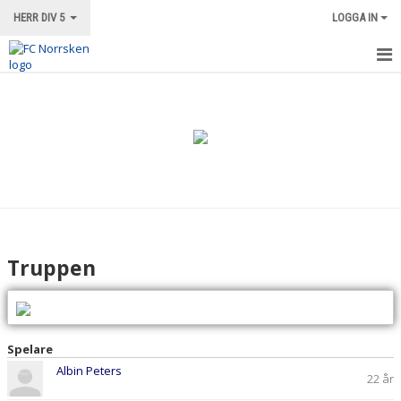
HERR DIV 5
LOGGA IN
HEM
NYHETER
KALENDER
MATCHER
TRUPPEN
Truppen
BILDGALLERI
DOKUMENT
Spelare
Albin Peters
22 år