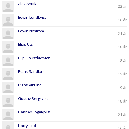
Alex Anttila
22 år
Edwin Lundkvist
16 år
Edwin Nyström
21 år
Elias Utsi
18 år
Filip Onuszkiewicz
18 år
Frank Sandlund
15 år
Frans Viklund
19 år
Gustav Bergkvist
18 år
Hannes Fogelqvist
21 år
Harry Lind
16 år